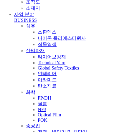
조직도
소재지
사업 분야
BUSINESS
섬유
스판덱스
나이론 폴리에스터원사
직물염색
산업자재
타이어보강재
Technical Yarn
Global Safety Textiles
인테리어
아라미드
탄소재료
화학
PP/DH
필름
NF3
Optical Film
POK
중공업
전력 – 변압기 및 차단기