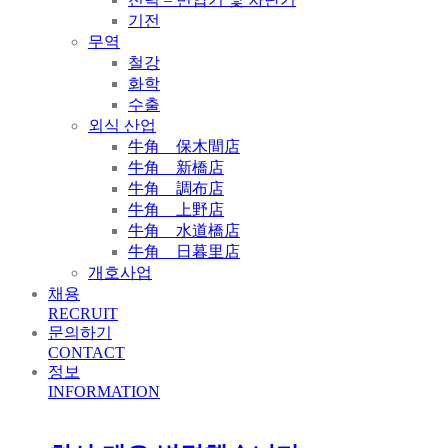
기전
무역
철강
화학
수출
외식 산업
牛角 保木間店
牛角 新橋店
牛角 調布店
牛角 上野店
牛角 水道橋店
牛角 日暮里店
개호사업
채용
RECRUIT
문의하기
CONTACT
정보
INFORMATION