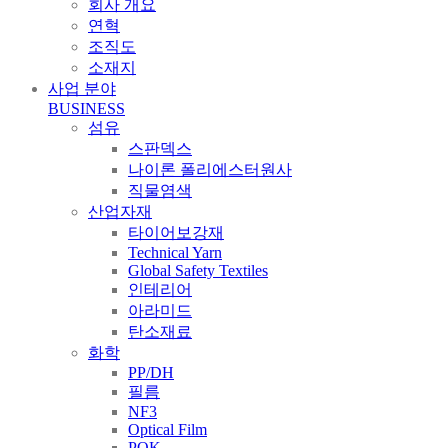
회사 개요
연혁
조직도
소재지
사업 분야
BUSINESS
섬유
스판덱스
나이론 폴리에스터원사
직물염색
산업자재
타이어보강재
Technical Yarn
Global Safety Textiles
인테리어
아라미드
탄소재료
화학
PP/DH
필름
NF3
Optical Film
POK