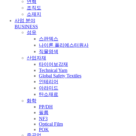
연혁
조직도
소재지
사업 분야
BUSINESS
섬유
스판덱스
나이론 폴리에스터원사
직물염색
산업자재
타이어보강재
Technical Yarn
Global Safety Textiles
인테리어
아라미드
탄소재료
화학
PP/DH
필름
NF3
Optical Film
POK
중공업