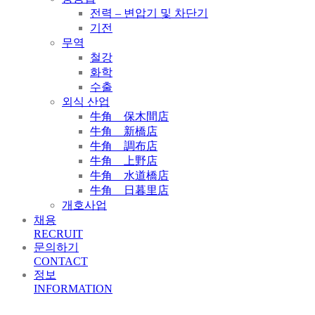
전력 – 변압기 및 차단기
기전
무역
철강
화학
수출
외식 산업
牛角 保木間店
牛角 新橋店
牛角 調布店
牛角 上野店
牛角 水道橋店
牛角 日暮里店
개호사업
채용
RECRUIT
문의하기
CONTACT
정보
INFORMATION