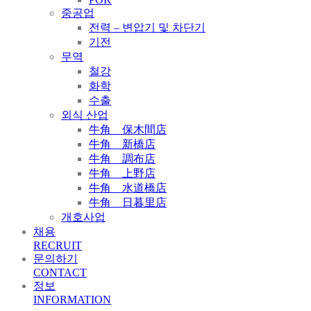
중공업
전력 – 변압기 및 차단기
기전
무역
철강
화학
수출
외식 산업
牛角 保木間店
牛角 新橋店
牛角 調布店
牛角 上野店
牛角 水道橋店
牛角 日暮里店
개호사업
채용
RECRUIT
문의하기
CONTACT
정보
INFORMATION