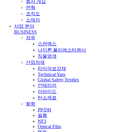
회사 개요
연혁
조직도
소재지
사업 분야
BUSINESS
섬유
스판덱스
나이론 폴리에스터원사
직물염색
산업자재
타이어보강재
Technical Yarn
Global Safety Textiles
인테리어
아라미드
탄소재료
화학
PP/DH
필름
NF3
Optical Film
POK