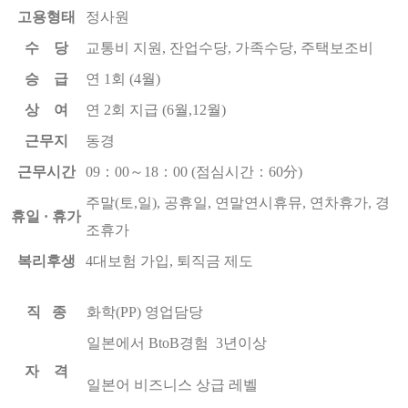
고용형태
정사원
수 당
교통비 지원, 잔업수당, 가족수당, 주택보조비
승 급
연 1회 (4월)
상 여
연 2회 지급 (6월,12월)
근무지
동경
근무시간
09：00～18：00 (점심시간：60分)
주말(토,일), 공휴일, 연말연시휴뮤, 연차휴가, 경
휴일 · 휴가
조휴가
복리후생
4대보험 가입, 퇴직금 제도
직 종
화학(PP) 영업담당
일본에서 BtoB경험 3년이상
자 격
일본어 비즈니스 상급 레벨