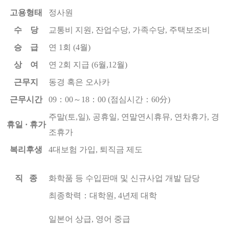
고용형태
정사원
수 당
교통비 지원, 잔업수당, 가족수당, 주택보조비
승 급
연 1회 (4월)
상 여
연 2회 지급 (6월,12월)
근무지
동경 혹은 오사카
근무시간
09：00～18：00 (점심시간：60分)
주말(토,일), 공휴일, 연말연시휴뮤, 연차휴가, 경
휴일 · 휴가
조휴가
복리후생
4대보험 가입, 퇴직금 제도
직 종
화학품 등 수입판매 및 신규사업 개발 담당
최종학력：대학원, 4년제 대학
일본어 상급, 영어 중급