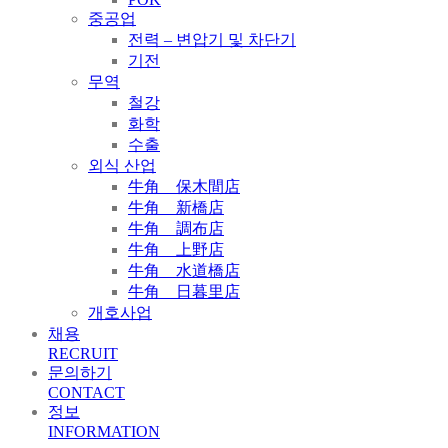
중공업
전력 – 변압기 및 차단기
기전
무역
철강
화학
수출
외식 산업
牛角 保木間店
牛角 新橋店
牛角 調布店
牛角 上野店
牛角 水道橋店
牛角 日暮里店
개호사업
채용
RECRUIT
문의하기
CONTACT
정보
INFORMATION