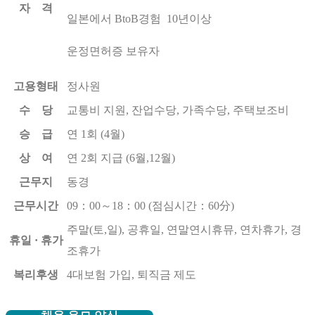
자 격
일본에서 BtoB경험 10년이상
운정면허증 보유자
고용형태
정사원
수 당
교통비 지원, 잔업수당, 가족수당, 주택보조비
승 급
연 1회 (4월)
상 여
연 2회 지급 (6월,12월)
근무지
동경
근무시간
09：00～18：00 (점심시간：60分)
주말(토,일), 공휴일, 연말연시휴뮤, 연차휴가, 경
휴일 · 휴가
조휴가
복리후생
4대보험 가입, 퇴직금 제도