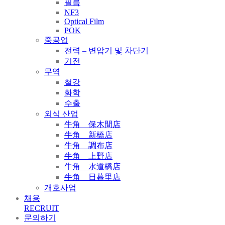
필름
NF3
Optical Film
POK
중공업
전력 – 변압기 및 차단기
기전
무역
철강
화학
수출
외식 산업
牛角 保木間店
牛角 新橋店
牛角 調布店
牛角 上野店
牛角 水道橋店
牛角 日暮里店
개호사업
채용
RECRUIT
문의하기