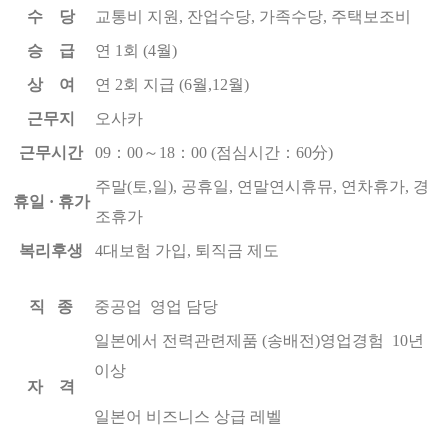
수 당
교통비 지원, 잔업수당, 가족수당, 주택보조비
승 급
연 1회 (4월)
상 여
연 2회 지급 (6월,12월)
근무지
오사카
근무시간
09：00～18：00 (점심시간：60分)
주말(토,일), 공휴일, 연말연시휴뮤, 연차휴가, 경
휴일 · 휴가
조휴가
복리후생
4대보험 가입, 퇴직금 제도
직 종
중공업 영업 담당
일본에서 전력관련제품 (송배전)영업경험 10년
이상
자 격
일본어 비즈니스 상급 레벨