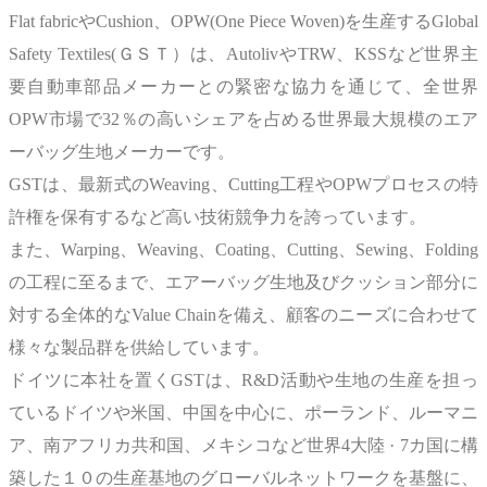
Flat fabricやCushion、OPW(One Piece Woven)を生産するGlobal
Safety Textiles(ＧＳＴ）は、AutolivやTRW、KSSなど世界主
要自動車部品メーカーとの緊密な協力を通じて、全世界
OPW市場で32％の高いシェアを占める世界最大規模のエア
ーバッグ生地メーカーです。
GSTは、最新式のWeaving、Cutting工程やOPWプロセスの特
許権を保有するなど高い技術競争力を誇っています。
また、Warping、Weaving、Coating、Cutting、Sewing、Folding
の工程に至るまで、エアーバッグ生地及びクッション部分に
対する全体的なValue Chainを備え、顧客のニーズに合わせて
様々な製品群を供給しています。
ドイツに本社を置くGSTは、R&D活動や生地の生産を担っ
ているドイツや米国、中国を中心に、ポーランド、ルーマニ
ア、南アフリカ共和国、メキシコなど世界4大陸 · 7カ国に構
築した１０の生産基地のグローバルネットワークを基盤に、