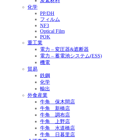
炭素材料
化学
PP/DH
フィルム
NF3
Optical Film
POK
重工業
電力 – 変圧器&遮断器
電力 – 蓄電池システム(ESS)
機電
貿易
鉄鋼
化学
輸出
外食産業
牛角 保木間店
牛角 新橋店
牛角 調布店
牛角 上野店
牛角 水道橋店
牛角 日暮里店