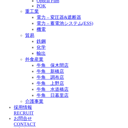
Optical Film
POK
重工業
電力 – 変圧器&遮断器
電力 – 蓄電池システム(ESS)
機電
貿易
鉄鋼
化学
輸出
外食産業
牛角 保木間店
牛角 新橋店
牛角 調布店
牛角 上野店
牛角 水道橋店
牛角 日暮里店
介護事業
採用情報
RECRUIT
お問合せ
CONTACT