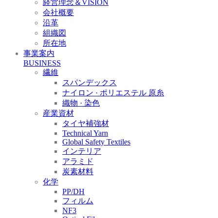
経営理念＆VISION
会社概要
沿革
組織図
所在地
事業案内
BUSINESS
繊維
スパンデックス
ナイロン · ポリエステル 原糸
織物 · 染色
産業資材
タイヤ補強材
Technical Yarn
Global Safety Textiles
インテリア
アラミド
炭素材料
化学
PP/DH
フィルム
NF3