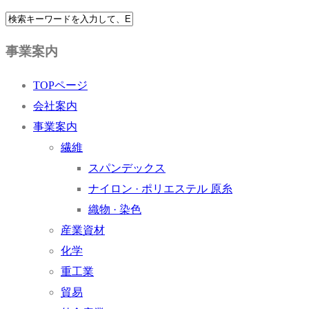
事業案内
TOPページ
会社案内
事業案内
繊維
スパンデックス
ナイロン · ポリエステル 原糸
織物 · 染色
産業資材
化学
重工業
貿易