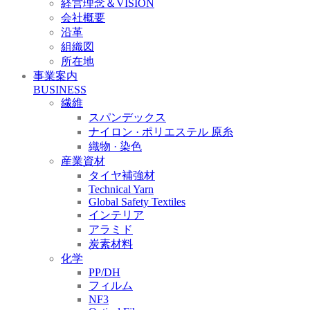
経営理念＆VISION
会社概要
沿革
組織図
所在地
事業案内
BUSINESS
繊維
スパンデックス
ナイロン · ポリエステル 原糸
織物 · 染色
産業資材
タイヤ補強材
Technical Yarn
Global Safety Textiles
インテリア
アラミド
炭素材料
化学
PP/DH
フィルム
NF3