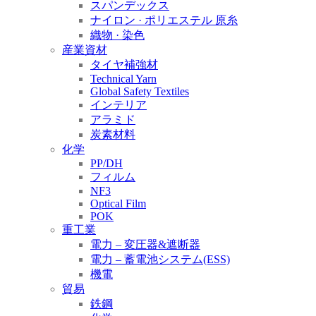
スパンデックス
ナイロン · ポリエステル 原糸
織物 · 染色
産業資材
タイヤ補強材
Technical Yarn
Global Safety Textiles
インテリア
アラミド
炭素材料
化学
PP/DH
フィルム
NF3
Optical Film
POK
重工業
電力 – 変圧器&遮断器
電力 – 蓄電池システム(ESS)
機電
貿易
鉄鋼