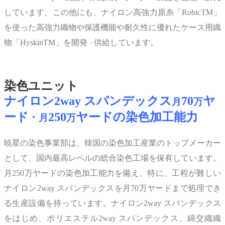
しています。この他にも、ナイロン高強力原糸「RobicTM」
を使った高強力織物や保護機能や耐久性に優れたケース用織
物「HyskinTM」を開発 · 供給しています。
染色ユニット
ナイロン2way スパンデックス
70
ヤ
月
万
ード ·
250
ヤードの染色加工能力
月
万
暁星の染色事業部は、韓国の染色加工産業のトップメーカー
として、国内最高レベルの総合染色工場を保有しています。
月250万ヤードの染色加工能力を備え、特に、工程が難しい
ナイロン2way スパンデックスを月70万ヤードまで処理でき
る生産設備を持っています。ナイロン2way スパンデックス
をはじめ、ポリエステル2way スパンデックス、綿交織織