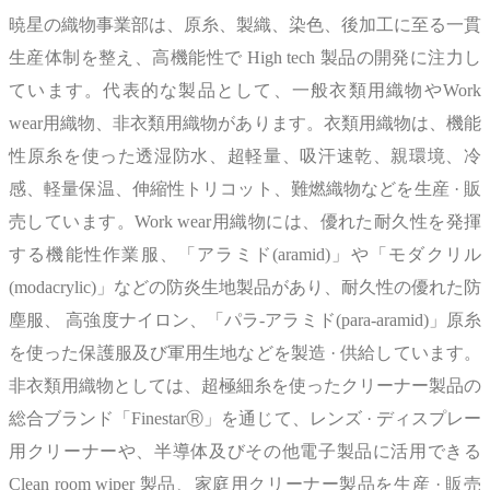
暁星の織物事業部は、原糸、製織、染色、後加工に至る一貫
生産体制を整え、高機能性で High tech 製品の開発に注力し
ています。代表的な製品として、一般衣類用織物やWork
wear用織物、非衣類用織物があります。衣類用織物は、機能
性原糸を使った透湿防水、超軽量、吸汗速乾、親環境、冷
感、軽量保温、伸縮性トリコット、難燃織物などを生産 · 販
売しています。Work wear用織物には、優れた耐久性を発揮
する機能性作業服、「アラミド(aramid)」や「モダクリル
(modacrylic)」などの防炎生地製品があり、耐久性の優れた防
塵服、 高強度ナイロン、「パラ-アラミド(para-aramid)」原糸
を使った保護服及び軍用生地などを製造 · 供給しています。
非衣類用織物としては、超極細糸を使ったクリーナー製品の
総合ブランド「FinestarⓇ」を通じて、レンズ · ディスプレー
用クリーナーや、半導体及びその他電子製品に活用できる
Clean room wiper 製品、家庭用クリーナー製品を生産 · 販売