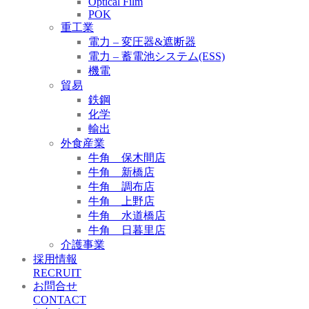
Optical Film
POK
重工業
電力 – 変圧器&遮断器
電力 – 蓄電池システム(ESS)
機電
貿易
鉄鋼
化学
輸出
外食産業
牛角 保木間店
牛角 新橋店
牛角 調布店
牛角 上野店
牛角 水道橋店
牛角 日暮里店
介護事業
採用情報
RECRUIT
お問合せ
CONTACT