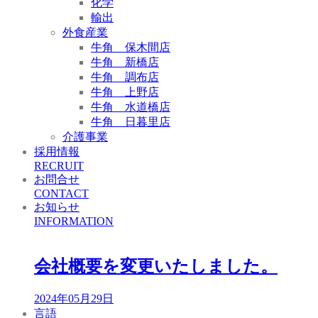
化学
輸出
外食産業
牛角 保木間店
牛角 新橋店
牛角 調布店
牛角 上野店
牛角 水道橋店
牛角 日暮里店
介護事業
採用情報
RECRUIT
お問合せ
CONTACT
お知らせ
INFORMATION
会社概要を変更いたしました。
2024年05月29日
言語